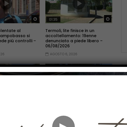
Guarda Dopo
Guarda 
01:35
lentate al
Termoli, lite finisce in un
Campobasso si
accoltellamento: 19enne
ede più controlli –
denunciato a piede libero –
06/08/2026
026
AGOSTO 6, 2026
Guarda Dopo
Guarda 
01:17
bosco, Il Tribunale
Al Caracciolo prende il via la
cia sul
Week e Day Surgery di Chirurgia
ento – 06/08/2026
Generale – 06/08/2026
►