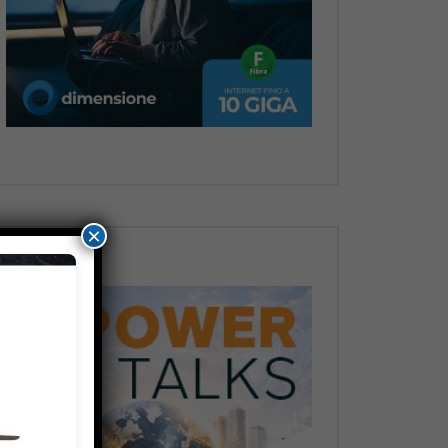
Dopo
×
Dopo