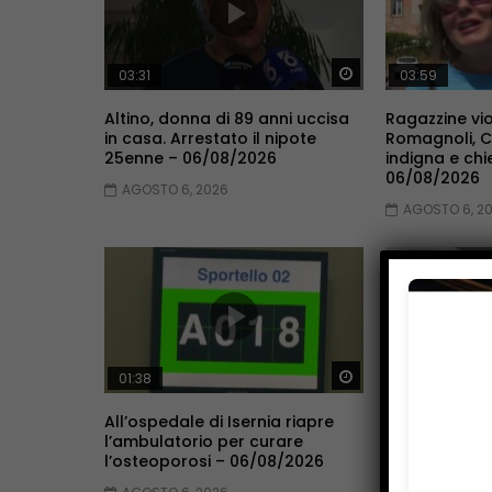
Guarda Dopo
03:31
03:59
Altino, donna di 89 anni uccisa
Ragazzine vio
in casa. Arrestato il nipote
Romagnoli, 
25enne – 06/08/2026
indigna e chi
06/08/2026
AGOSTO 6, 2026
AGOSTO 6, 2
Guarda Dopo
01:38
02:16
All’ospedale di Isernia riapre
Famiglia nel 
l’ambulatorio per curare
non si pronun
l’osteoporosi – 06/08/2026
ricongiungim