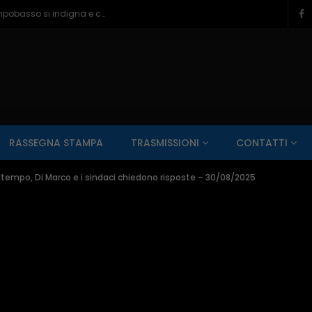
Ragazzine violentate al Romagnoli, Campobasso si indigna e chiede più controlli – 06/08/2026
SALUTE AI RAGGI X
CONTO ALLA ROVESCIA
ZONA SPORT
RASSEGNA STAMPA
TRASMISSIONI
CONTATTI
Guarda Dopo
01:00:11
altempo, Di Marco e i sindaci chiedono risposte – 30/08/2025
zzo – 22/06/2026
Inside Abruzzo – 15/06/2026
SALUTE AI RAGGI X
CONTO ALLA ROVESCIA
ZONA SPORT