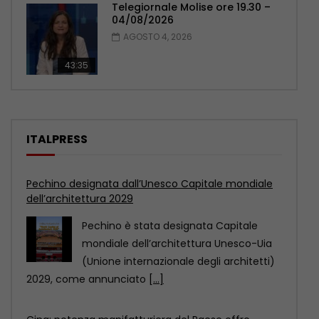
Telegiornale Molise ore 19.30 –
04/08/2026
AGOSTO 4, 2026
43:35
ITALPRESS
Cina: potenza manifatturiera del Paese offre
opportunità a livello globale
La Cina non è soltanto una potenza
manifatturiera, ma anche un
importante mercato di consumo.
[...]
Mantova e Cremona, controlli nei centri
immersioni. Sanzioni per 90 mila euro