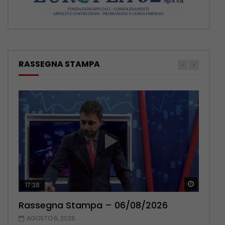
RASSEGNA STAMPA
Guarda 
Guarda 
17:38
22:42
Rassegna Stampa – 06/08/2026
Rassegna Stampa – 05/08/2026
AGOSTO 6, 2026
AGOSTO 5, 2026