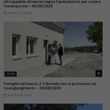
All’ospedale di Isernia riapre l’ambulatorio per curare
l’osteoporosi – 06/08/2026
AGOSTO 6, 2026
Guar
02:16
Famiglia nel bosco, Il Tribunale non si pronuncia sul
ricongiungimento – 06/08/2026
AGOSTO 6, 2026