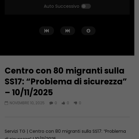
Auto Successivo
Centro con 80 migranti sulla
Guarda Dopo
03:31
03:59
SS17: “Problema di sicurezza”
Altino, donna di 89 anni uccisa in
Ragazzine violentate
– 10/11/2025
casa. Arrestato il nipote 25enne –
Campobasso si indig
06/08/2026
più controlli – 06/08
NOVEMBRE 10, 2025
0
0
0
AGOSTO 6, 2026
AGOSTO 6, 2026
Servizi TG | Centro con 80 migranti sulla SS17: “Problema
di sicurezza” | 10/11/2025