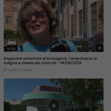
Guar
03:59
Ragazzine violentate al Romagnoli, Campobasso si
indigna e chiede più controlli – 06/08/2026
AGOSTO 6, 2026