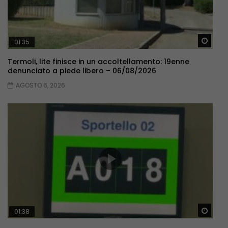
Guar
01:35
Termoli, lite finisce in un accoltellamento: 19enne
denunciato a piede libero – 06/08/2026
AGOSTO 6, 2026
Guar
01:38