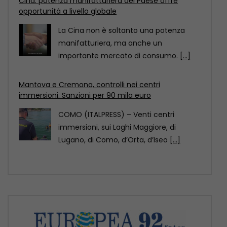
COMO (ITALPRESS) – Venti centri
immersioni, sui Laghi Maggiore, di
Lugano, di Como, d’Orta, d’Iseo
[...]
Pechino designata dall’Unesco Capitale mondiale
dell’architettura 2029
Pechino è stata designata Capitale
mondiale dell’architettura Unesco-Uia
(Unione internazionale degli architetti)
2029, come annunciato
[...]