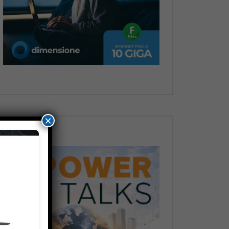
Dopo
×
Dopo