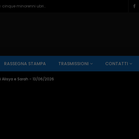
Pescara, paura e bagordi sul lungomare: cinque minorenni ubriachi in ospedale – 05/08/2026
SALUTE AI RAGGI X
CONTO ALLA ROVESCIA
ZONA SPORT
RASSEGNA STAMPA
TRASMISSIONI
CONTATTI
Guarda Dopo
01:00:11
i Alisya e Sarah – 13/06/2026
zzo – 22/06/2026
Inside Abruzzo – 15/06/2026
SALUTE AI RAGGI X
CONTO ALLA ROVESCIA
ZONA SPORT