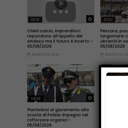
Guarda Dopo
02:10
01:07
Chieti calcio, imprenditori
Pescara, pau
rispondono all’appello del
lungomare: c
sindaco ma il futuro è incerto –
ubriachi in o
05/08/2026
05/08/2026
AGOSTO 5, 2026
AGOSTO 5, 2
Guarda Dopo
04:28
02:03
Piantedosi al giuramento alla
Lanciano, op
scuola di Polizia: impegno nel
Tower: smant
rafforzare organici –
di soldi fal
05/08/2026
– 05/08/202