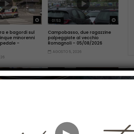
Guarda Dopo
Guarda 
01:53
ra e bagordi sul
Campobasso, due ragazzine
inque minorenni
palpeggiate al vecchio
spedale –
Romagnoli – 05/08/2026
AGOSTO 5, 2026
026
Guarda Dopo
Guarda 
01:54
erazione Small
Serie C: in casa Pescara summit
ellata stamperia
di mercato per la questione
si a Montenerodomo
punte – 05/08/2026
►
6