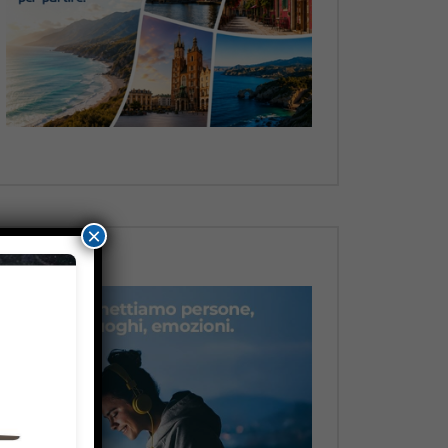
Dopo
×
Dopo