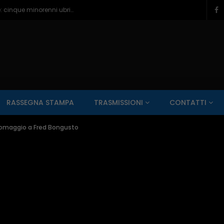
Pescara, paura e bagordi sul lungomare: cinque minorenni ubriachi in ospedale – 05/08/2026
SALUTE AI RAGGI X
CONTO ALLA ROVESCIA
ZONA SPORT
RASSEGNA STAMPA
TRASMISSIONI
CONTATTI
Guarda Dopo
01:00:11
i, omaggio a Fred Bongusto
zzo – 22/06/2026
Inside Abruzzo – 15/06/2026
SALUTE AI RAGGI X
CONTO ALLA ROVESCIA
ZONA SPORT