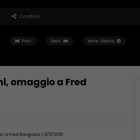
Condividi
Prev
Next
More Videos
ni, omaggio a Fred
Guarda Dopo
 E FORMAZIONE, LA
Verso le regionali: il messaggio de
DELL’EDILIZIA
Molise ai candidati
 2023
MAGGIO 29, 2023
o a Fred Bongusto | 11/11/2019