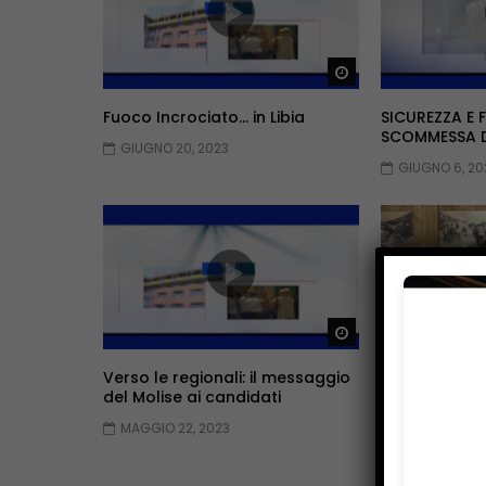
Guarda Dopo
Fuoco Incrociato… in Libia
SICUREZZA E 
SCOMMESSA DE
GIUGNO 20, 2023
GIUGNO 6, 20
Guarda Dopo
Verso le regionali: il messaggio
Turismo: nuo
del Molise ai candidati
MAGGIO 8, 2
MAGGIO 22, 2023