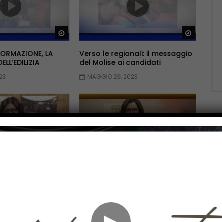
Guarda Dopo
Guarda 
FORMAZIONE, LA
Verso le regionali: il messaggio
LL’EDILIZIA
del Molise ai candidati
23
MAGGIO 29, 2023
Guarda Dopo
Guarda 
va stagione al via
La medicina dopo il covid
023
APRILE 24, 2023
►