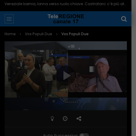
Veneziale Isernia, Ionna verso ruolo chiave. Castrataro: c’è più attenzione per Termoli – 08/08/2026
Home
Vox Populi Due
Vox Populi Due
Auto Successivo