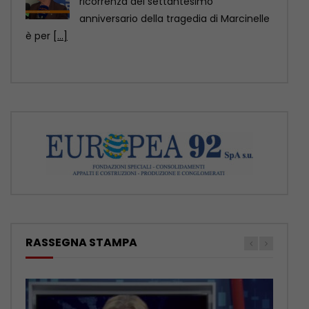
CHARLEROI (BELGIO) (ITALPRESS) – “70
anni fa a Marcinelle si compiva una
tragedia che non
[...]
RASSEGNA STAMPA