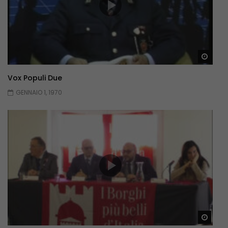
Guar
Vox Populi Due
GENNAIO 1, 1970
Guar