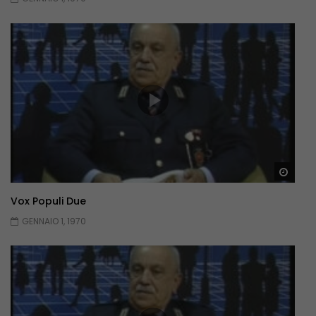
Guar
Vox Populi Due
GENNAIO 1, 1970