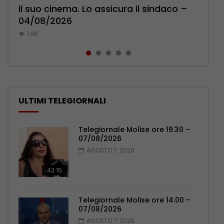
il suo cinema. Lo assicura il sindaco –
cittadini: ‘Abbiamo paura per i ragazzi’
l’ambulatorio per curare l’osteoporosi
Pensionati: più relazioni e servizi di
Polizia: impegno nel rafforzare organici
04/08/2026
– 07/08/2026
– 06/08/2026
prossimità – 04/08/2026
– 05/08/2026
1.8K
1.1K
1.1K
1.1K
1K
ULTIMI TELEGIORNALI
Telegiornale Molise ore 19.30 –
07/08/2026
AGOSTO 7, 2026
43:15
Telegiornale Molise ore 14.00 –
07/08/2026
AGOSTO 7, 2026