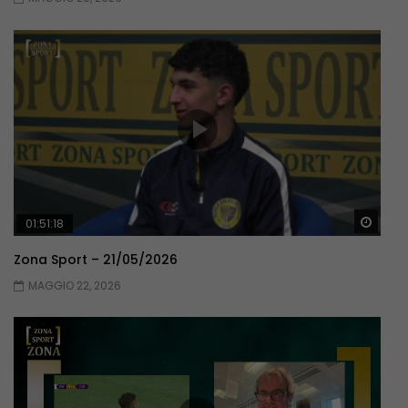
Guar
01:51:18
Zona Sport – 21/05/2026
MAGGIO 22, 2026