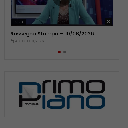
Guarda 
Guarda 
18:30
20:13
Rassegna Stampa – 10/08/2026
Rassegna Stampa – 09/08/2026
AGOSTO 10, 2026
AGOSTO 9, 2026