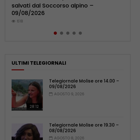
salvati dal Soccorso alpino –
Marco Di Marcello a Katmandu –
Carpinone – 09/08/2026
contro il Celta Vigo – 09/08/2026
pressa la sindaca Forte – 09/08/2026
09/08/2026
09/08/2026
566
378
1.4K
618
565
ULTIMI TELEGIORNALI
Telegiornale Molise ore 14.00 –
09/08/2026
AGOSTO 9, 2026
28:12
Telegiornale Molise ore 19.30 –
08/08/2026
AGOSTO 8, 2026