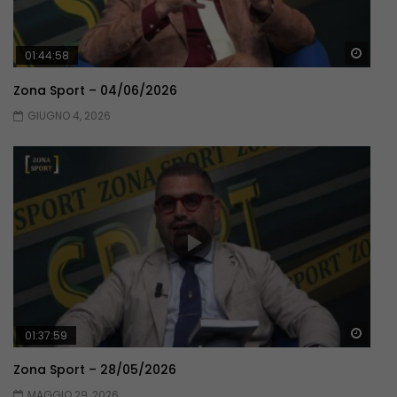
Guar
01:44:58
Zona Sport – 04/06/2026
GIUGNO 4, 2026
Guar
01:37:59
Zona Sport – 28/05/2026
MAGGIO 29, 2026