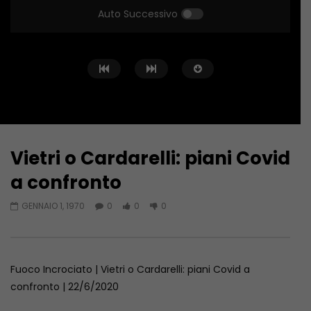
Auto Successivo
Vietri o Cardarelli: piani Covid
Guarda Dopo
a confronto
Fuoco Incrociato… in Libia
SICUREZZA E FORMAZIO
GENNAIO 1, 1970
0
0
0
SCOMMESSA DELL’EDILI
GIUGNO 20, 2023
GIUGNO 6, 2023
Fuoco Incrociato | Vietri o Cardarelli: piani Covid a
confronto | 22/6/2020