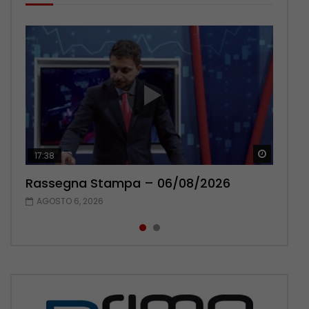
Guarda 
Guarda 
17:38
22:42
Rassegna Stampa – 06/08/2026
Rassegna Stampa – 05/08/2026
AGOSTO 6, 2026
AGOSTO 5, 2026