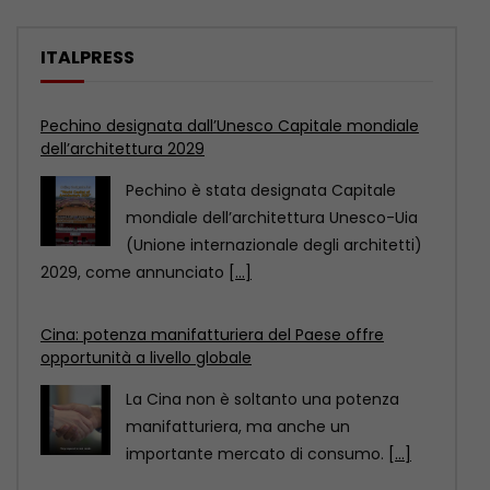
ITALPRESS
Cina: potenza manifatturiera del Paese offre
opportunità a livello globale
La Cina non è soltanto una potenza
manifatturiera, ma anche un
importante mercato di consumo.
[...]
Mantova e Cremona, controlli nei centri
immersioni. Sanzioni per 90 mila euro
COMO (ITALPRESS) – Venti centri
immersioni, sui Laghi Maggiore, di
Lugano, di Como, d’Orta, d’Iseo
[...]
Pechino designata dall’Unesco Capitale mondiale