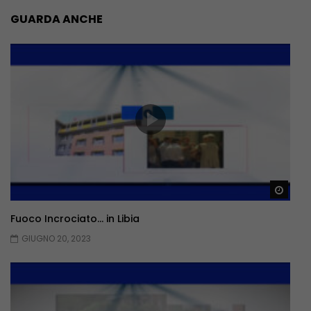
GUARDA ANCHE
Guar
Fuoco Incrociato… in Libia
GIUGNO 20, 2023