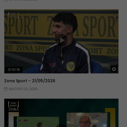
Guar
01:51:18
Zona Sport – 21/05/2026
MAGGIO 22, 2026