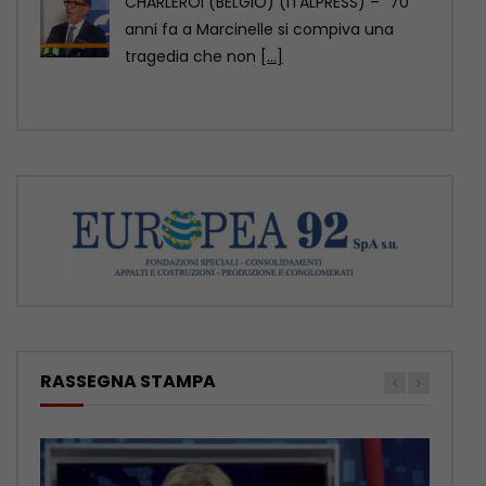
CHARLEROI (BELGIO) (ITALPRESS) – “70
anni fa a Marcinelle si compiva una
tragedia che non
[...]
RASSEGNA STAMPA