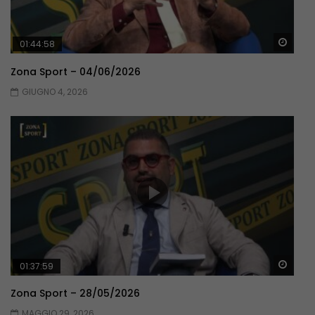
Guar
01:44:58
Zona Sport – 04/06/2026
GIUGNO 4, 2026
Guar
01:37:59
Zona Sport – 28/05/2026
MAGGIO 29, 2026