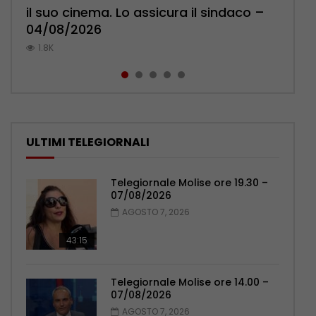
il suo cinema. Lo assicura il sindaco –
l’ambulatorio per curare l’osteoporosi
Pensionati: più relazioni e servizi di
Polizia: impegno nel rafforzare organici
pronuncia sul ricongiungimento –
04/08/2026
– 06/08/2026
prossimità – 04/08/2026
– 05/08/2026
06/08/2026
1.8K
1.1K
1.1K
1K
1K
ULTIMI TELEGIORNALI
Telegiornale Molise ore 19.30 –
07/08/2026
AGOSTO 7, 2026
43:15
Telegiornale Molise ore 14.00 –
07/08/2026
AGOSTO 7, 2026