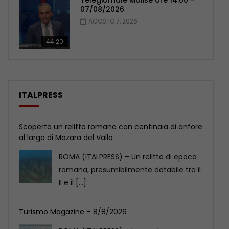
07/08/2026
AGOSTO 7, 2026
44:20
ITALPRESS
Turismo Magazine – 8/8/2026
ROMA (ITALPRESS) – In questo numero:
– Ferragosto da record con 17 milioni di
visitatori
[...]
Marcinelle, La Russa “Qualcuno continua ancora a
voltare le spalle”