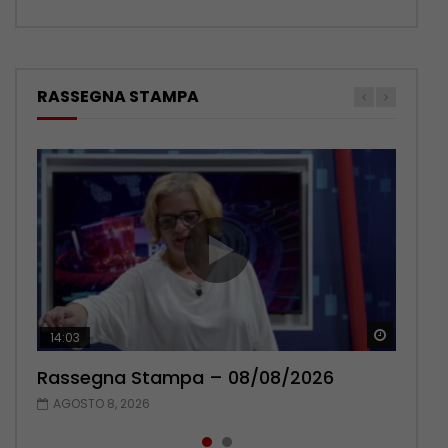
RASSEGNA STAMPA
Guarda 
Guarda 
14:03
16:38
Rassegna Stampa – 08/08/2026
Rassegna Stampa – 07/08/2026
AGOSTO 8, 2026
AGOSTO 7, 2026