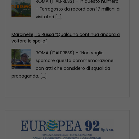
ROMA (ITALPRESS) – “Non voglio
sporcare questa commemorazione
con atti che considero di squallida
propaganda.
[...]
Scoperto un relitto romano con centinaia di anfore
al largo di Mazara del Vallo
ROMA (ITALPRESS) – Un relitto di epoca
romana, presumibilmente databile tra il
II e il
[...]