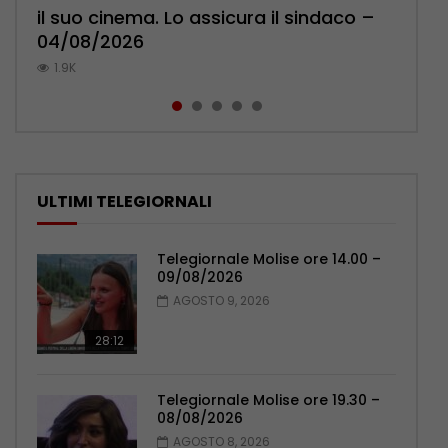
il suo cinema. Lo assicura il sindaco –
cittadini: ‘Abbiamo paura per i ragazzi’
l’ambulatorio per curare l’osteoporosi
Pensionati: più relazioni e servizi di
pronuncia sul ricongiungimento –
04/08/2026
– 07/08/2026
– 06/08/2026
prossimità – 04/08/2026
06/08/2026
1.9K
1.2K
1.1K
1.1K
1K
ULTIMI TELEGIORNALI
Telegiornale Molise ore 14.00 –
09/08/2026
AGOSTO 9, 2026
28:12
Telegiornale Molise ore 19.30 –
08/08/2026
AGOSTO 8, 2026