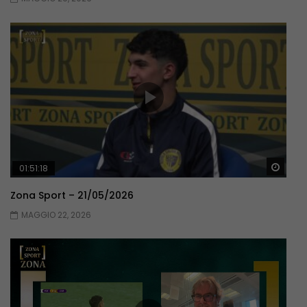
Guar
01:51:18
Zona Sport – 21/05/2026
MAGGIO 22, 2026