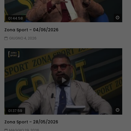
Guar
01:44:58
Zona Sport – 04/06/2026
GIUGNO 4, 2026
Guar
01:37:59
Zona Sport – 28/05/2026
MAGGIO 29, 2026