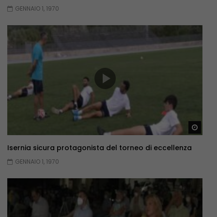
GENNAIO 1, 1970
Guar
Isernia sicura protagonista del torneo di eccellenza
GENNAIO 1, 1970