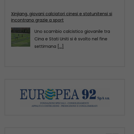
settimana
[...]
Motori Magazine – 9/8/2026
ROMA (ITALPRESS) – In questa edizione:
– Nuova Mercedes GLA, ancora più
elettrica e tecnologica
[...]