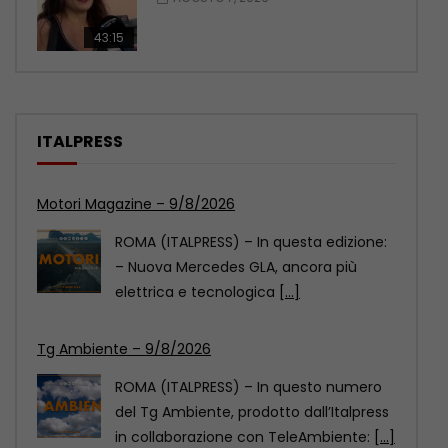
43:15
ITALPRESS
Tg Ambiente – 9/8/2026
ROMA (ITALPRESS) – In questo numero
del Tg Ambiente, prodotto dall’Italpress
in collaborazione con TeleAmbiente:
[...]
Xinjiang, giovani calciatori cinesi e statunitensi si
incontrano grazie a sport
Uno scambio calcistico giovanile tra
Cina e Stati Uniti si è svolto nel fine