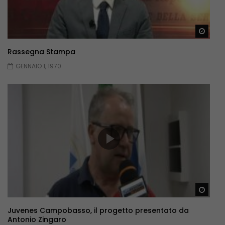
Guar
Rassegna Stampa
GENNAIO 1, 1970
Guar
Juvenes Campobasso, il progetto presentato da
Antonio Zingaro