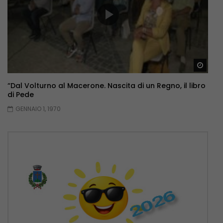
Guar
“Dal Volturno al Macerone. Nascita di un Regno, il libro
di Pede
GENNAIO 1, 1970