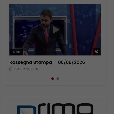
Guarda 
Guarda 
17:38
22:42
Rassegna Stampa – 06/08/2026
Rassegna Stampa – 05/08/2026
AGOSTO 6, 2026
AGOSTO 5, 2026