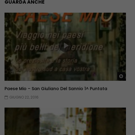
GUARDA ANCHE
Guar
Paese Mio – San Giuliano Del Sannio 1^ Puntata
GIUGNO 22, 2016