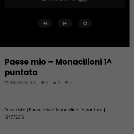
Paese mio – Monacilioni 1^
Guarda Dopo
puntata
Paese Mio – San Giuliano Del
Paese Mio Campitello
GENNAIO 1, 1970
0
0
0
Sannio 1^ Puntata
puntata
GIUGNO 22, 2016
LUGLIO 27, 2012
Paese Mio | Paese mio – Monacilioni 1^ puntata |
18/7/2015