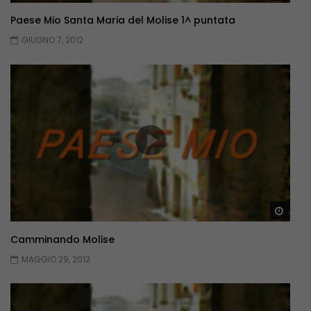
Paese Mio Santa Maria del Molise 1^ puntata
GIUGNO 7, 2012
Guar
Camminando Molise
MAGGIO 29, 2012