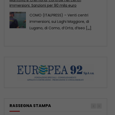
Pechino è stata designata Capitale
mondiale dell’architettura Unesco-Uia
(Unione internazionale degli architetti)
2029, come annunciato
[...]
RASSEGNA STAMPA