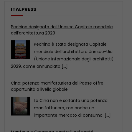
ITALPRESS
Cina: potenza manifatturiera del Paese offre
opportunità a livello globale
La Cina non è soltanto una potenza
manifatturiera, ma anche un
importante mercato di consumo.
[...]
Mantova e Cremona, controlli nei centri
immersioni. Sanzioni per 90 mila euro
COMO (ITALPRESS) – Venti centri
immersioni, sui Laghi Maggiore, di
Lugano, di Como, d’Orta, d’Iseo
[...]
Pechino designata dall’Unesco Capitale mondiale
dell’architettura 2029