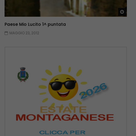
Guar
Paese Mio Lucito 1^ puntata
MAGGIO 23, 2012