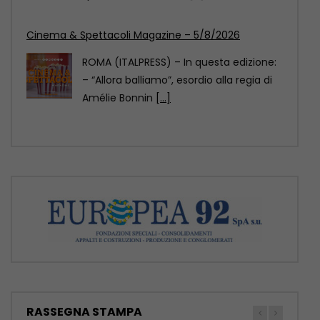
Cina: bambini intonano canti popolari nel Sichuan
durante la Festa delle torce
Voci celestiali! Vestiti con i tradizionali
costumi dell’etnia Yi, questi bambini di
Liangshan, nel sud-ovest
[...]
RASSEGNA STAMPA