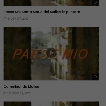
Guar
Paese Mio Santa Maria del Molise 1^ puntata
GIUGNO 7, 2012
Guar
Camminando Molise
MAGGIO 29, 2012