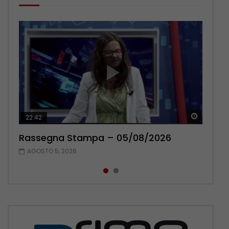
Guarda 
Guarda 
22:42
16:52
Rassegna Stampa – 05/08/2026
Rassegna Stampa – 04/08/2026
AGOSTO 5, 2026
AGOSTO 4, 2026