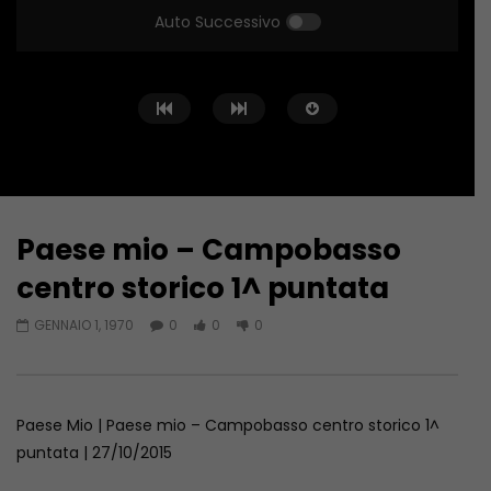
Auto Successivo
Paese mio – Campobasso
Guarda Dopo
centro storico 1^ puntata
Paese Mio – San Giuliano Del
Paese Mio Campitello
GENNAIO 1, 1970
0
0
0
Sannio 1^ Puntata
puntata
GIUGNO 22, 2016
LUGLIO 27, 2012
Paese Mio | Paese mio – Campobasso centro storico 1^
puntata | 27/10/2015