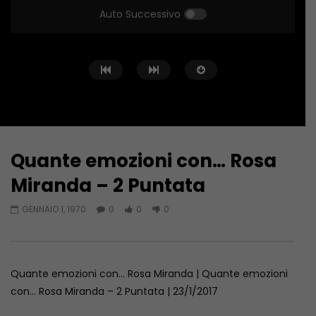
Auto Successivo
Quante emozioni con… Rosa
Guarda Dopo
Miranda – 2 Puntata
Quante emozioni con… Rosa
GENNAIO 1, 1970
0
0
0
Miranda – 1 Puntata
GENNAIO 1, 1970
Quante emozioni con… Rosa Miranda | Quante emozioni
con… Rosa Miranda – 2 Puntata | 23/1/2017