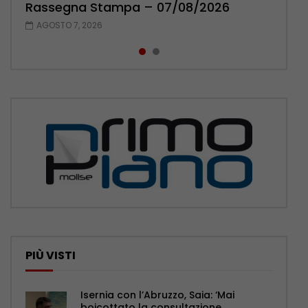
Rassegna Stampa – 07/08/2026
Rassegna Stampa – 06/08/2026
AGOSTO 7, 2026
AGOSTO 6, 2026
PIÙ VISTI
Isernia con l’Abruzzo, Saia: ‘Mai
boicottato la consultazione