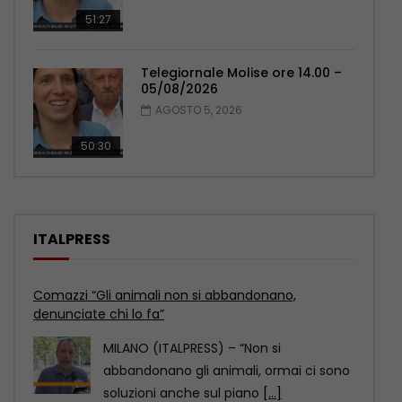
51:27
Telegiornale Molise ore 14.00 –
05/08/2026
AGOSTO 5, 2026
50:30
ITALPRESS
Tg News – 6/8/2026
ROMA (ITALPRESS) – In questa edizione:
– Covid, il Senato Usa dichiara Fauci
colpevole di
[...]