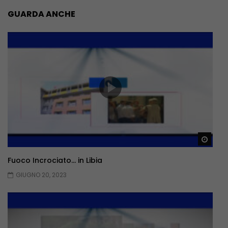
GUARDA ANCHE
Guar
Fuoco Incrociato… in Libia
GIUGNO 20, 2023