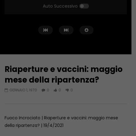
Auto Successivo
Riaperture e vaccini: maggio
Guarda Dopo
mese della ripartenza?
Fuoco Incrociato… in Libia
SICUREZZA E FORMAZIO
GENNAIO 1, 1970
0
0
0
SCOMMESSA DELL’EDILI
GIUGNO 20, 2023
GIUGNO 6, 2023
Fuoco Incrociato | Riaperture e vaccini: maggio mese
della ripartenza? | 19/4/2021