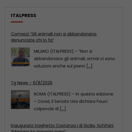
ITALPRESS
Tg News – 6/8/2026
ROMA (ITALPRESS) – In questa edizione:
– Covid, il Senato Usa dichiara Fauci
colpevole di
[...]
Inaugurato traghetto Costanza I di Sicilia, Schifani
“Mantenuto impegni presi”
PORTO EMPEDOCLE (AGRIGENTO)
(ITALPRESS) – “Oggi celebriamo un
evento importante: quello di fare in
modo
[...]