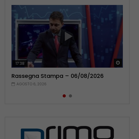
Guarda 
Guarda 
17:38
22:42
Rassegna Stampa – 06/08/2026
Rassegna Stampa – 05/08/2026
AGOSTO 6, 2026
AGOSTO 5, 2026