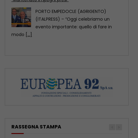
Comazzi “Gli animali non si abbandonano,
denunciate chi lo fa”
MILANO (ITALPRESS) – “Non si
abbandonano gli animali, ormai ci sono
soluzioni anche sul piano
[...]
RASSEGNA STAMPA