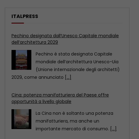
ITALPRESS
Cina: potenza manifatturiera del Paese offre
opportunità a livello globale
La Cina non è soltanto una potenza
manifatturiera, ma anche un
importante mercato di consumo.
[...]
Mantova e Cremona, controlli nei centri
immersioni. Sanzioni per 90 mila euro
COMO (ITALPRESS) – Venti centri
immersioni, sui Laghi Maggiore, di
Lugano, di Como, d’Orta, d’Iseo
[...]
Pechino designata dall’Unesco Capitale mondiale