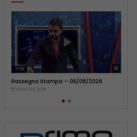
Guarda 
Guarda 
17:38
22:42
Rassegna Stampa – 06/08/2026
Rassegna Stampa – 05/08/2026
AGOSTO 6, 2026
AGOSTO 5, 2026