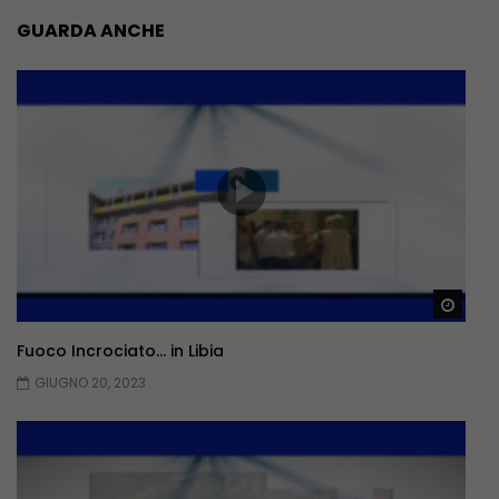
GUARDA ANCHE
Guar
Fuoco Incrociato… in Libia
GIUGNO 20, 2023