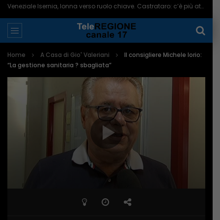
Veneziale Isernia, Ionna verso ruolo chiave. Castrataro: c’è più attenzione per Termoli – 08/08/2026
Home
A Casa di Gio' Valeriani
Il consigliere Michele Iorio:
“La gestione sanitaria ? sbagliata”