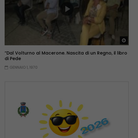
Guar
“Dal Volturno al Macerone. Nascita di un Regno, il libro
di Pede
GENNAIO 1, 1970