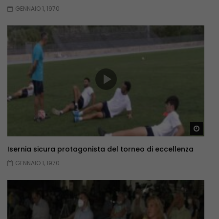
GENNAIO 1, 1970
Guar
Isernia sicura protagonista del torneo di eccellenza
GENNAIO 1, 1970