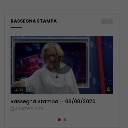
RASSEGNA STAMPA
Guarda 
Guarda 
14:03
16:38
Rassegna Stampa – 08/08/2026
Rassegna Stampa – 07/08/2026
AGOSTO 8, 2026
AGOSTO 7, 2026