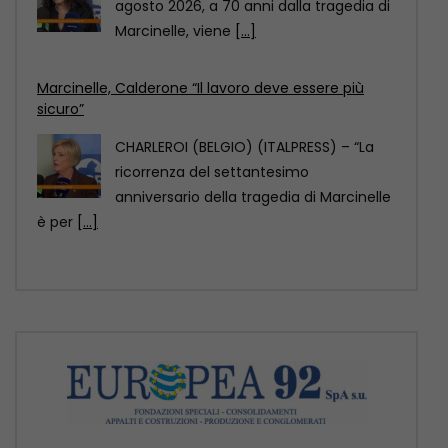
ricorrenza del settantesimo
anniversario della tragedia di Marcinelle
è per
[...]
Marcinelle, La Russa “Punto di svolta per la
sicurezza sul lavoro”
CHARLEROI (BELGIO) (ITALPRESS) – “70
anni fa a Marcinelle si compiva una
tragedia che non
[...]