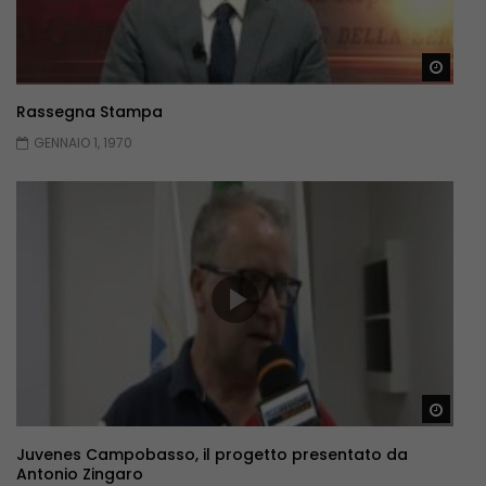
Guar
Rassegna Stampa
GENNAIO 1, 1970
Guar
Juvenes Campobasso, il progetto presentato da
Antonio Zingaro