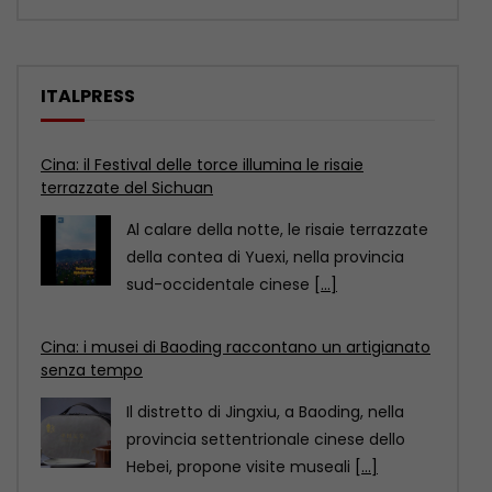
ITALPRESS
Cina: i musei di Baoding raccontano un artigianato
senza tempo
Il distretto di Jingxiu, a Baoding, nella
provincia settentrionale cinese dello
Hebei, propone visite museali
[...]
Cina: lo sport entra nella vita quotidiana con il
“fitness in 15 minuti”
In occasione della 18esima Giornata
nazionale del fitness in Cina, scoprite
come il “circuito del
[...]