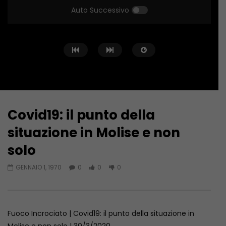
Auto Successivo
Covid19: il punto della
Guarda Dopo
situazione in Molise e non
Fuoco Incrociato… in Libia
SICUREZZA E FORMAZIO
solo
SCOMMESSA DELL’EDILI
GIUGNO 20, 2023
GIUGNO 6, 2023
GENNAIO 1, 1970
0
0
0
Fuoco Incrociato | Covid19: il punto della situazione in
Molise e non solo | 30/3/2020