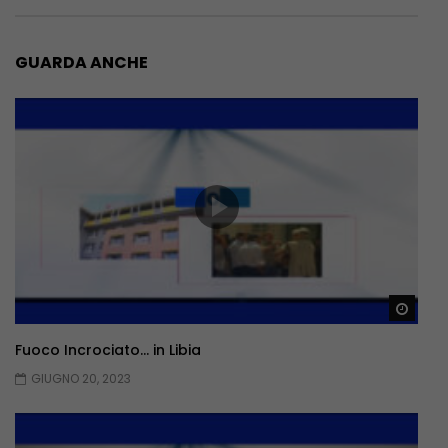
GUARDA ANCHE
Guar
Fuoco Incrociato… in Libia
GIUGNO 20, 2023