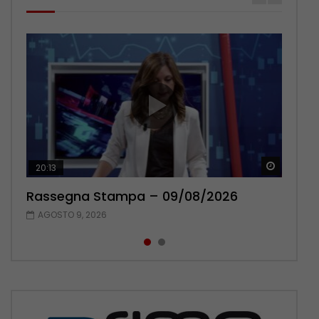
Guarda 
Guarda 
20:13
14:03
Rassegna Stampa – 09/08/2026
Rassegna Stampa – 08/08/2026
AGOSTO 9, 2026
AGOSTO 8, 2026