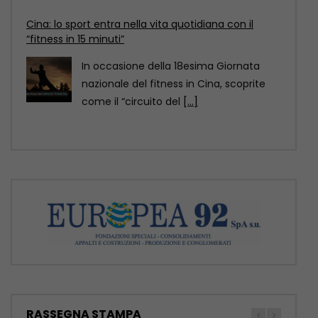
Cina: il Festival delle torce illumina le risaie
terrazzate del Sichuan
Al calare della notte, le risaie terrazzate
della contea di Yuexi, nella provincia
sud-occidentale cinese
[...]
RASSEGNA STAMPA