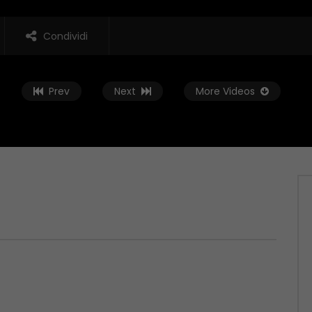
Condividi
Prev
Next
More Videos
Guarda Dopo
01:37:59
t – 04/06/2026
Zona Sport – 28/05/2026
 2026
MAGGIO 29, 2026