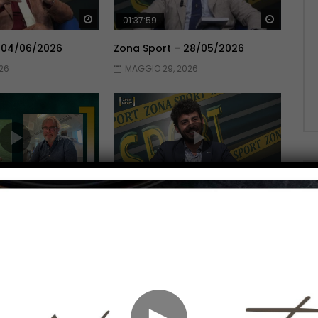
Guarda Dopo
Guarda 
01:37:59
 04/06/2026
Zona Sport – 28/05/2026
26
MAGGIO 29, 2026
Guarda Dopo
Guarda 
01:51:06
 14/05/2026
Zona Sport – 07/05/2026
026
MAGGIO 7, 2026
►