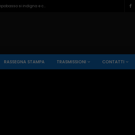
Ragazzine violentate al Romagnoli, Campobasso si indigna e chiede più controlli – 06/08/2026
SALUTE AI RAGGI X
CONTO ALLA ROVESCIA
ZONA SPORT
RASSEGNA STAMPA
TRASMISSIONI
CONTATTI
Guarda Dopo
01:00:11
zzo – 22/06/2026
Inside Abruzzo – 15/06/2026
SALUTE AI RAGGI X
CONTO ALLA ROVESCIA
ZONA SPORT