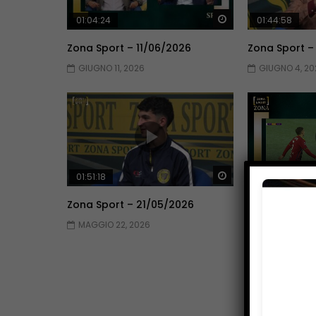
Guarda Dopo
01:04:24
01:44:58
Zona Sport – 11/06/2026
Zona Sport –
GIUGNO 11, 2026
GIUGNO 4, 20
Guarda Dopo
01:51:18
01:51:09
Zona Sport – 21/05/2026
Zona Sport –
MAGGIO 22, 2026
MAGGIO 14, 2