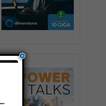
Dopo
×
Dopo