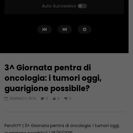
Auto Successivo
3^ Giornata pentra di
Guarda Dopo
oncologia: i tumori oggi,
Perch?! – 17 Puntata
Perch?! – 31 Puntata
guarigione possibile?
GENNAIO 1, 1970
GENNAIO 1, 1970
GENNAIO 1, 1970
0
0
0
Perch?? | 3^ Giornata pentra di oncologia: i tumori oggi,
guarigione possibile? | 25/10/2016