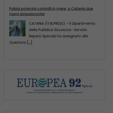
Questura
[...]
Rsa, infezioni correlate all’assistenza per il 2,6% dei
residenti
ROMA (ITALPRESS) – Nelle RSA italiane
migliaia di residenti hanno un’infezione
correlata all’assistenza, in molti
[...]