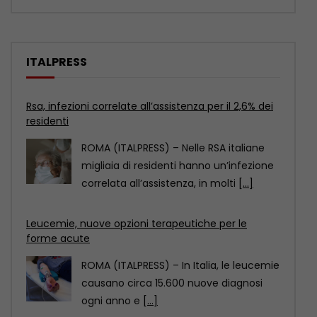
ITALPRESS
Leucemie, nuove opzioni terapeutiche per le
forme acute
ROMA (ITALPRESS) – In Italia, le leucemie
causano circa 15.600 nuove diagnosi
ogni anno e
[...]
Polizia potenzia controlli in mare, a Catania due
nuovi acquascooter
CATANIA (ITALPRESS) – Il Dipartimento
della Pubblica Sicurezza- Servizio
Reparti Speciali ha assegnato alla