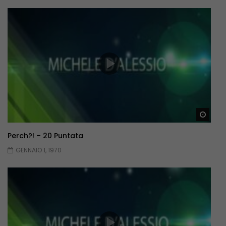
Guar
Perch?! – 20 Puntata
GENNAIO 1, 1970