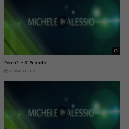
Guar
Perch?! – 31 Puntata
GENNAIO 1, 1970