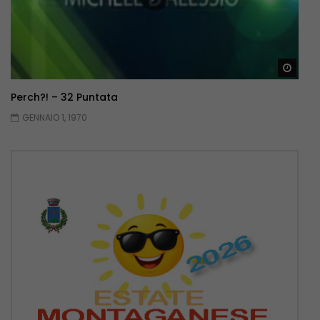
Guar
Perch?! – 32 Puntata
GENNAIO 1, 1970