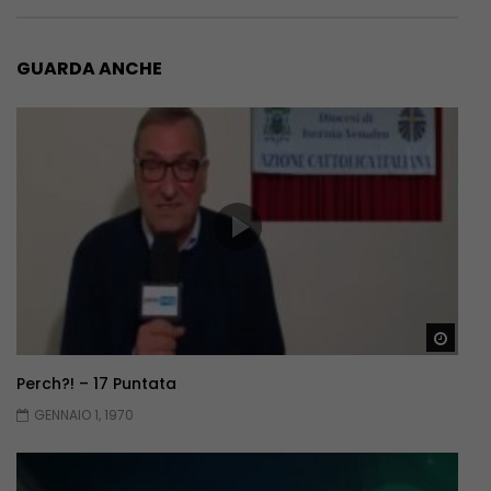
GUARDA ANCHE
Guar
Perch?! – 17 Puntata
GENNAIO 1, 1970