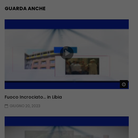
GUARDA ANCHE
Guar
Fuoco Incrociato… in Libia
GIUGNO 20, 2023