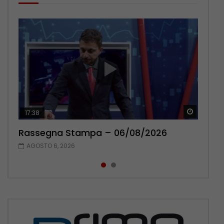
Guarda 
Guarda 
17:38
22:42
Rassegna Stampa – 06/08/2026
Rassegna Stampa – 05/08/2026
AGOSTO 6, 2026
AGOSTO 5, 2026