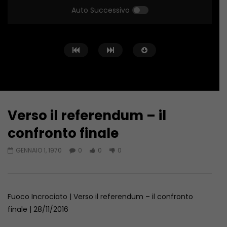
Auto Successivo
Verso il referendum – il
Guarda Dopo
confronto finale
Fuoco Incrociato… in Libia
SICUREZZA E FORMAZIO
GENNAIO 1, 1970
0
0
0
SCOMMESSA DELL’EDILI
GIUGNO 20, 2023
GIUGNO 6, 2023
Fuoco Incrociato | Verso il referendum – il confronto
finale | 28/11/2016