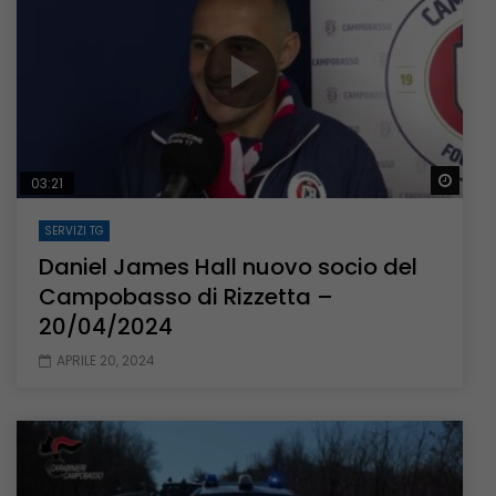
Guar
03:21
SERVIZI TG
Daniel James Hall nuovo socio del
Campobasso di Rizzetta –
20/04/2024
APRILE 20, 2024