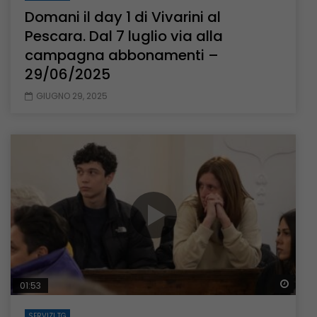
Domani il day 1 di Vivarini al
Pescara. Dal 7 luglio via alla
campagna abbonamenti –
29/06/2025
GIUGNO 29, 2025
Guar
01:53
SERVIZI TG