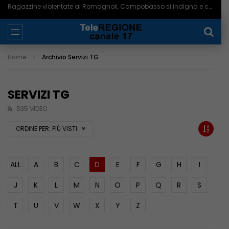
Ragazzine violentate al Romagnoli, Campobasso si indigna e chiede più controlli – 06/08/2026
Home
Archivio Servizi TG
SERVIZI TG
535 VIDEO
ORDINE PER:
PIÙ VISTI
ALL
A
B
C
D
E
F
G
H
I
J
K
L
M
N
O
P
Q
R
S
T
U
V
W
X
Y
Z