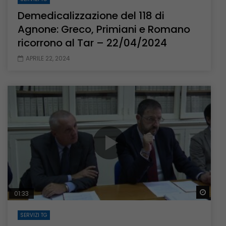
Demedicalizzazione del 118 di
Agnone: Greco, Primiani e Romano
ricorrono al Tar – 22/04/2024
APRILE 22, 2024
Guar
01:33
SERVIZI TG