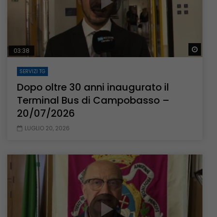
Guar
03:38
SERVIZI TG
Dopo oltre 30 anni inaugurato il
Terminal Bus di Campobasso –
20/07/2026
LUGLIO 20, 2026