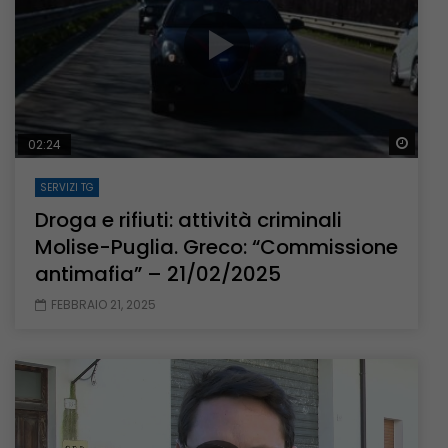
Guar
02:24
SERVIZI TG
Droga e rifiuti: attività criminali
Molise-Puglia. Greco: “Commissione
antimafia” – 21/02/2025
FEBBRAIO 21, 2025