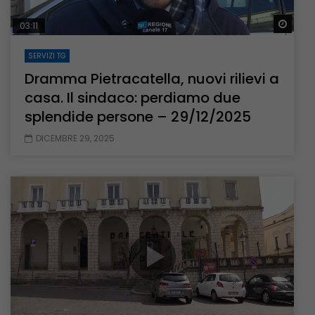
Guar
03:11
SERVIZI TG
Dramma Pietracatella, nuovi rilievi a
casa. Il sindaco: perdiamo due
splendide persone – 29/12/2025
DICEMBRE 29, 2025