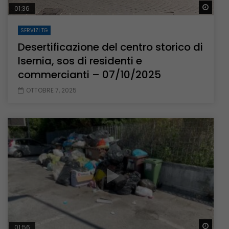
Guar
01:36
SERVIZI TG
Desertificazione del centro storico di
Isernia, sos di residenti e
commercianti – 07/10/2025
OTTOBRE 7, 2025
Guar
01:56