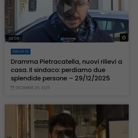
Guar
03:09
SERVIZI TG
Dramma Pietracatella, nuovi rilievi a
casa. Il sindaco: perdiamo due
splendide persone – 29/12/2025
DICEMBRE 29, 2025