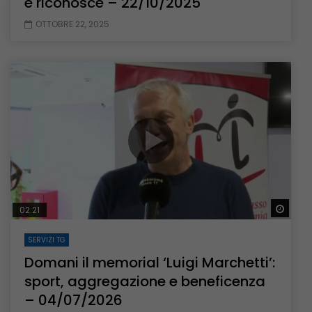
e riconosce – 22/10/2025
OTTOBRE 22, 2025
Guar
02:21
SERVIZI TG
Domani il memorial ‘Luigi Marchetti’:
sport, aggregazione e beneficenza
– 04/07/2026