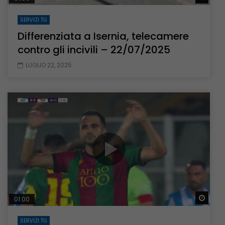
SERVIZI TG
Differenziata a Isernia, telecamere
contro gli incivili – 22/07/2025
LUGLIO 22, 2025
Guar
01:00
SERVIZI TG