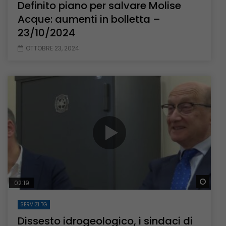
Definito piano per salvare Molise
Acque: aumenti in bolletta –
23/10/2024
OTTOBRE 23, 2024
Guar
02:19
SERVIZI TG
Dissesto idrogeologico, i sindaci di