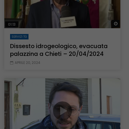
Guar
01:13
SERVIZI TG
Dissesto idrogeologico, evacuata
palazzina a Chieti – 20/04/2024
APRILE 20, 2024