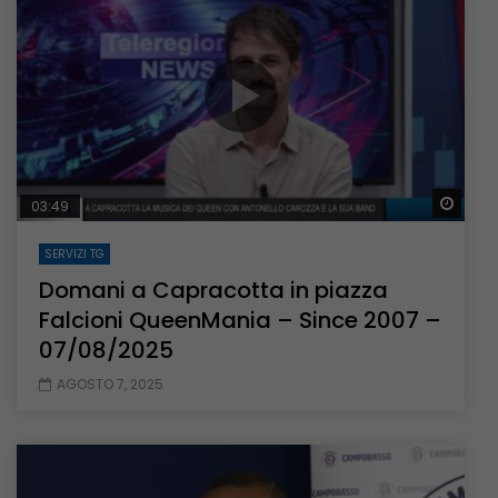
Guar
03:49
SERVIZI TG
Domani a Capracotta in piazza
Falcioni QueenMania – Since 2007 –
07/08/2025
AGOSTO 7, 2025