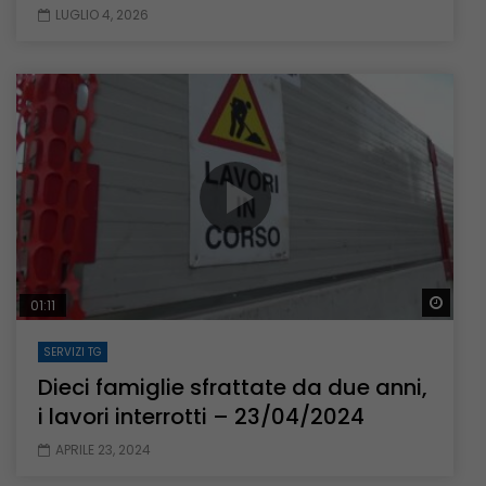
LUGLIO 4, 2026
Guar
01:11
SERVIZI TG
Dieci famiglie sfrattate da due anni,
i lavori interrotti – 23/04/2024
APRILE 23, 2024