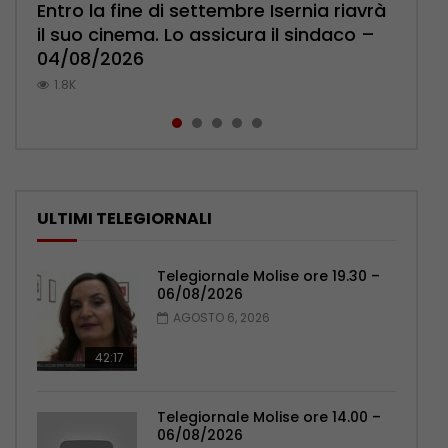
Entro la fine di settembre Isernia riavrà
Anziani ancora più soli d’estate, Uil
Piantedosi al giuramento alla scuola di
Campobasso, due ragazzine
Lupi. Domani conferenza di Rizzetta.
il suo cinema. Lo assicura il sindaco –
Pensionati: più relazioni e servizi di
Polizia: impegno nel rafforzare organici
palpeggiate al vecchio Romagnoli –
Mercato in fermento, abbonamenti
04/08/2026
prossimità – 04/08/2026
– 05/08/2026
05/08/2026
verso quota 2mila – 03/08/2026
1.8K
1K
1K
775
772
ULTIMI TELEGIORNALI
Telegiornale Molise ore 19.30 –
06/08/2026
AGOSTO 6, 2026
42:17
Telegiornale Molise ore 14.00 –
06/08/2026