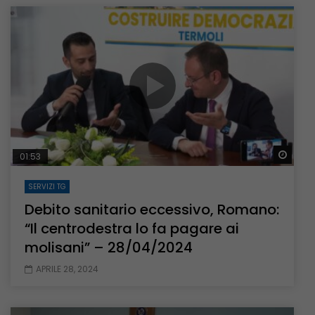
Guar
01:53
SERVIZI TG
Debito sanitario eccessivo, Romano:
“Il centrodestra lo fa pagare ai
molisani” – 28/04/2024
APRILE 28, 2024