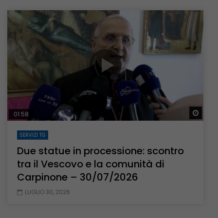
Guar
01:58
SERVIZI TG
Due statue in processione: scontro
tra il Vescovo e la comunità di
Carpinone – 30/07/2026
LUGLIO 30, 2026