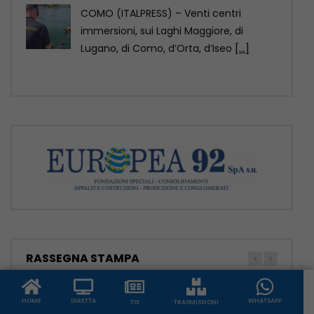
mondiale dell’architettura Unesco-Uia
(Unione internazionale degli architetti)
2029, come annunciato
[...]
RASSEGNA STAMPA
HOME
DIRETTA
WHATSAPP
TG
TRASMISSIONI